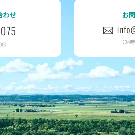
合わせ
お
2075
info
（24
00）