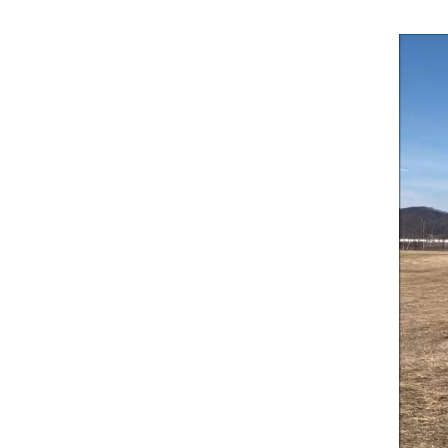
動
画
プ
レ
ー
ヤ
ー